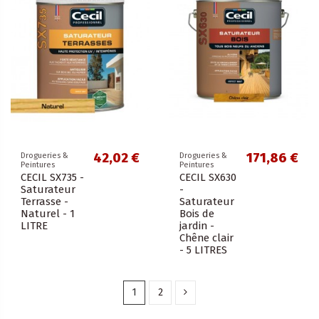
42,02 €
171,86 €
Drogueries &
Drogueries &
Peintures
Peintures
CECIL SX735 -
CECIL SX630
Saturateur
-
Terrasse -
Saturateur
Naturel - 1
Bois de
LITRE
jardin -
Chêne clair
- 5 LITRES
1
2