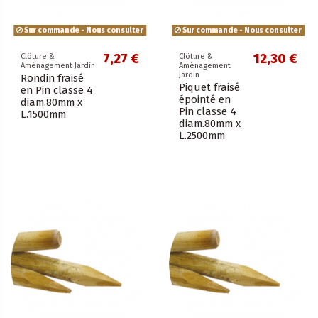
Sur commande - Nous consulter
Sur commande - Nous consulter
7,27 €
12,30 €
Clôture &
Clôture &
Aménagement Jardin
Aménagement
Jardin
Rondin fraisé
Piquet fraisé
en Pin classe 4
épointé en
diam.80mm x
Pin classe 4
L.1500mm
diam.80mm x
L.2500mm