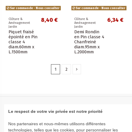
Sur commande - Nous consulter
Sur commande - Nous consulter
8,40 €
6,34 €
Clôture &
Clôture &
Aménagement
Aménagement
Jardin
Jardin
Piquet fraisé
Demi Rondin
épointé en Pin
en Pin classe 4
classe 4
Chanfreiné
diam.60mm x
diam.95mm x
L.1500mm
L.2000mm
1
2
Le respect de votre vie privée est notre priorité
AIDE & INFORMATION
Nos partenaires et nous-mêmes utilisons différentes
technologies, telles que les cookies, pour personnaliser les