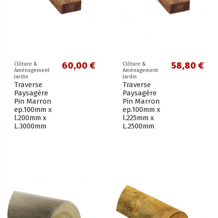
60,00 €
58,80 €
Clôture &
Clôture &
Aménagement
Aménagement
Jardin
Jardin
Traverse
Traverse
Paysagère
Paysagère
Pin Marron
Pin Marron
ep.100mm x
ep.100mm x
l.200mm x
l.225mm x
L.3000mm
L.2500mm