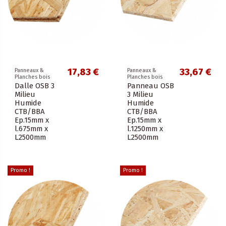
17,83 €
33,67 €
Panneaux &
Panneaux &
Planches bois
Planches bois
Dalle OSB 3
Panneau OSB
Milieu
3 Milieu
Humide
Humide
CTB/BBA
CTB/BBA
Ep.15mm x
Ep.15mm x
l.675mm x
l.1250mm x
L2500mm
L2500mm
Promo !
Promo !