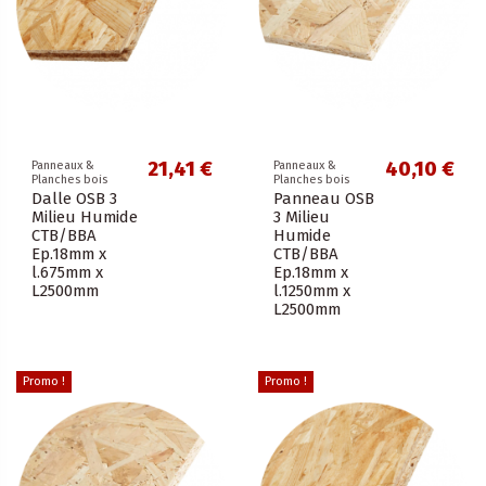
21,41 €
40,10 €
Panneaux &
Panneaux &
Planches bois
Planches bois
Dalle OSB 3
Panneau OSB
Milieu Humide
3 Milieu
CTB/BBA
Humide
Ep.18mm x
CTB/BBA
l.675mm x
Ep.18mm x
L2500mm
l.1250mm x
L2500mm
Promo !
Promo !